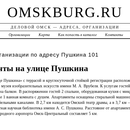
OMSKBURG.RU
ДЕЛОВОЙ ОМСК — АДРЕСА, ОРГАНИЗАЦИИ
а
Организации
Карта
Как попасть в каталог
Контакты
ганизации по адресу Пушкина 101
нты на улице Пушкина
е Пушкина» с террасой и круглосуточной стойкой регистрации располож
 музея изобразительных искусств имени М. А. Врубеля. К услугам гостей
на балкон. В распоряжении гостей 2 спальни, оборудованная кухня с ми
же 1 ванная комната с душем. Апартаменты оснащены стиральной машино
ельными каналами. В 2,7 км находится Омский театр драмы, а в 3,7 км
тная научная библиотека имени А. С. Пушкина. Расстояние от апартамен
одного аэропорта Омск-Центральный составляет 5 км.