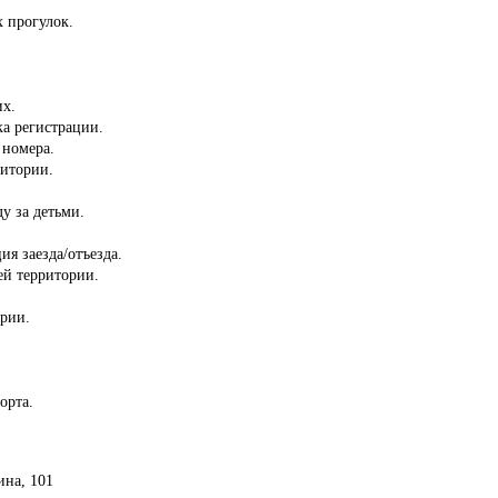
 прогулок.
.
их.
ка регистрации.
 номера.
ритории.
ду за детьми.
ия заезда/отъезда.
сей территории.
ории.
орта.
ина, 101