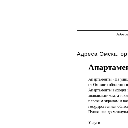
Адрес
Адреса Омска, ор
Апартаме
Апартаменты «На
улиц
от Омского областного
Апартаменты выходят 
холодильником, а так
плоским экраном и каб
государственная облас
Пушкина» до междунар
Услуги: