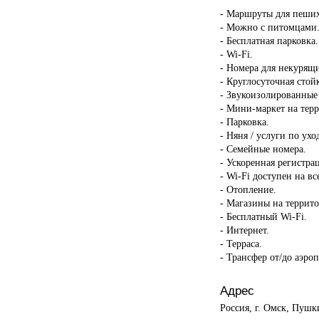
- Маршруты для пеших
- Можно с питомцами
- Бесплатная парковка.
- Wi-Fi.
- Номера для некурящ
- Круглосуточная стой
- Звукоизолированные
- Мини-маркет на тер
- Парковка.
- Няня / услуги по ухо
- Семейные номера.
- Ускоренная регистрац
- Wi-Fi доступен на в
- Отопление.
- Магазины на террит
- Бесплатный Wi-Fi.
- Интернет.
- Терраса.
- Трансфер от/до аэроп
Адрес
Россия, г. Омск, Пушк