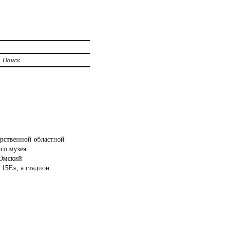
Поиск
арственной областной
ого музея
 Омский
 15Е», а стадион