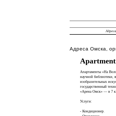
Адрес
Адреса Омска, ор
Apartment
Апартаменты «На
Воло
научной библиотеки, в
изобразительных иску
государственный техни
«Арена Омск» — в 7 км
Услуги:
- Кондиционер.
- Отопление.