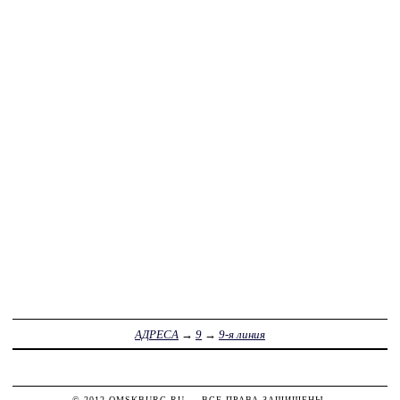
АДРЕСА
→
9
→
9-я линия
© 2012
OMSKBURG.RU
— ВСЕ ПРАВА ЗАЩИЩЕНЫ.